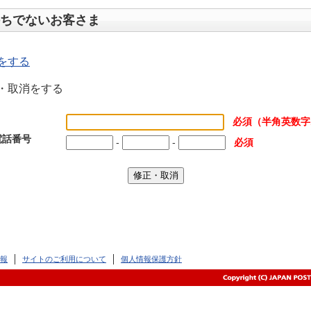
ちでないお客さま
をする
・取消をする
必須（半角英数字
電話番号
-
-
必須
報
サイトのご利用について
個人情報保護方針